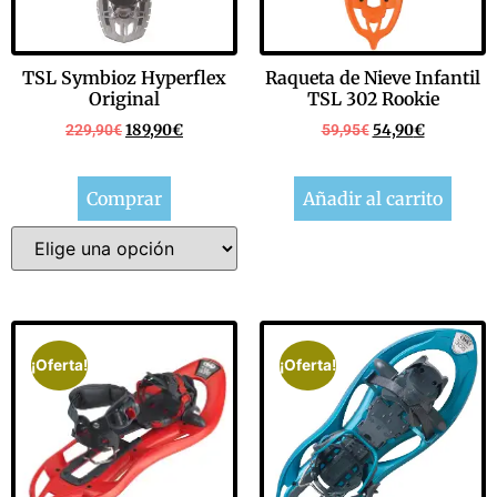
TSL Symbioz Hyperflex
Raqueta de Nieve Infantil
Original
TSL 302 Rookie
229,90
€
189,90
€
59,95
€
54,90
€
Comprar
Añadir al carrito
¡Oferta!
¡Oferta!